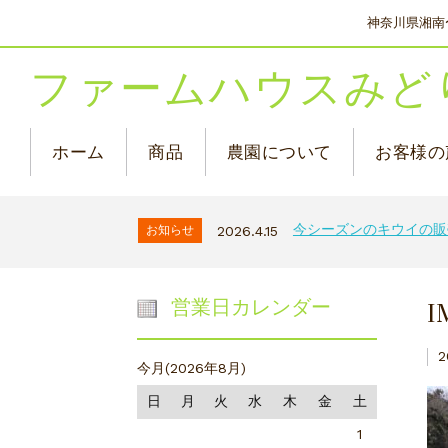
神奈川県湘南
ファームハウスみど
ホーム
商品
農園について
お客様の
今シーズンのキウイの販
お知らせ
2026.4.15
I
営業日カレンダー
2
今月(2026年8月)
日
月
火
水
木
金
土
1