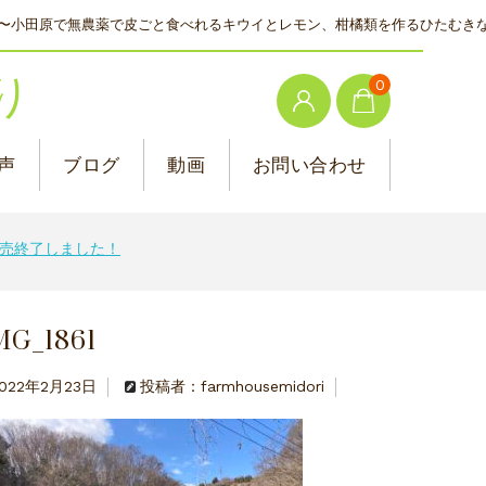
〜小田原で無農薬で皮ごと食べれるキウイとレモン、柑橘類を作るひたむき
り
0
声
ブログ
動画
お問い合わせ
売終了しました！
MG_1861
022年2月23日
投稿者：farmhousemidori