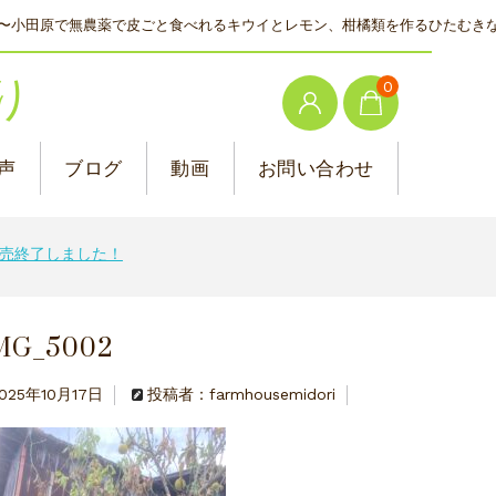
〜小田原で無農薬で皮ごと食べれるキウイとレモン、柑橘類を作るひたむき
り
0
声
ブログ
動画
お問い合わせ
売終了しました！
MG_5002
025年10月17日
投稿者：farmhousemidori