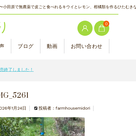
〜小田原で無農薬で皮ごと食べれるキウイとレモン、柑橘類を作るひたむき
り
0
声
ブログ
動画
お問い合わせ
売終了しました！
MG_5261
026年1月24日
投稿者：farmhousemidori