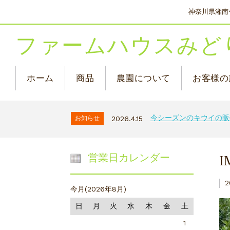
神奈川県湘南
ファームハウスみど
ホーム
商品
農園について
お客様の
今シーズンのキウイの販
お知らせ
2026.4.15
I
営業日カレンダー
2
今月(2026年8月)
日
月
火
水
木
金
土
1