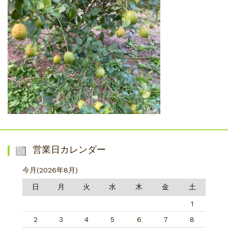
営業日カレンダー
今月(2026年8月)
日
月
火
水
木
金
土
1
2
3
4
5
6
7
8