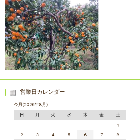
営業日カレンダー
今月(2026年8月)
日
月
火
水
木
金
土
1
2
3
4
5
6
7
8