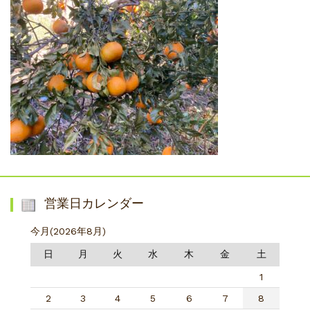
営業日カレンダー
今月(2026年8月)
日
月
火
水
木
金
土
1
2
3
4
5
6
7
8