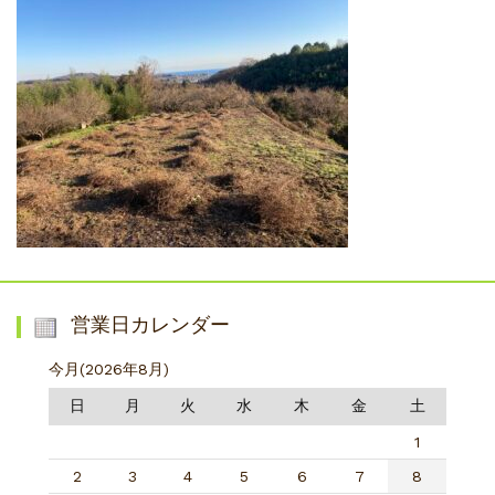
営業日カレンダー
今月(2026年8月)
日
月
火
水
木
金
土
1
2
3
4
5
6
7
8