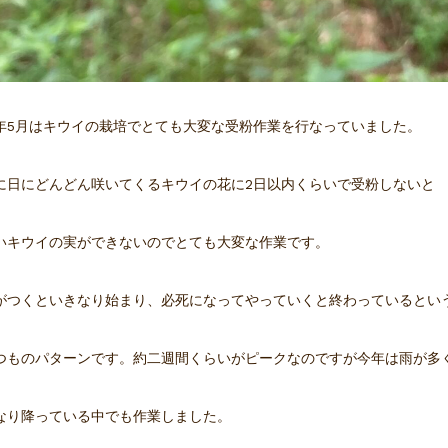
年5月はキウイの栽培でとても大変な受粉作業を行なっていました。
に日にどんどん咲いてくるキウイの花に2日以内くらいで受粉しないと
いキウイの実ができないのでとても大変な作業です。
がつくといきなり始まり、必死になってやっていくと終わっているとい
つものパターンです。約二週間くらいがピークなのですが今年は雨が多
なり降っている中でも作業しました。