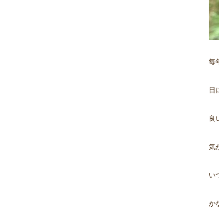
毎
日
良
気
い
か