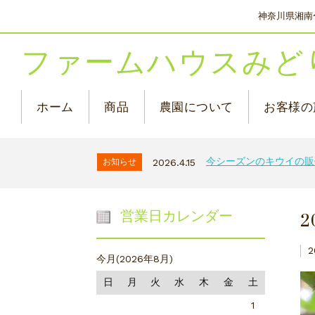
神奈川県湘南
ファームハウスみど
ホーム
商品
農園について
お客様の
今シーズンのキウイの販
お知らせ
2026.4.15
営業日カレンダー
今月(2026年8月)
日
月
火
水
木
金
土
1