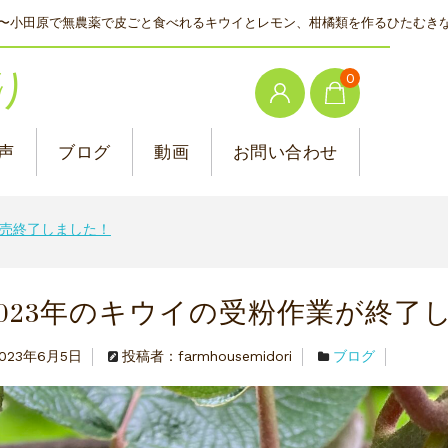
〜小田原で無農薬で皮ごと食べれるキウイとレモン、柑橘類を作るひたむき
り
0
声
ブログ
動画
お問い合わせ
売終了しました！
2023年のキウイの受粉作業が終了
2023年6月5日
投稿者：farmhousemidori
ブログ