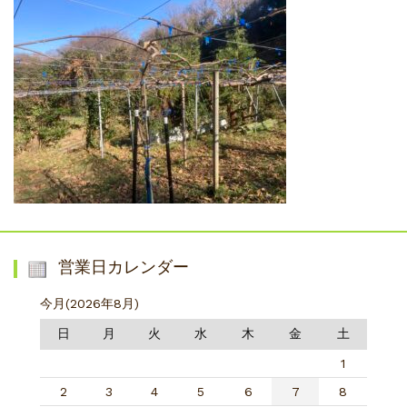
営業日カレンダー
今月(2026年8月)
日
月
火
水
木
金
土
1
2
3
4
5
6
7
8