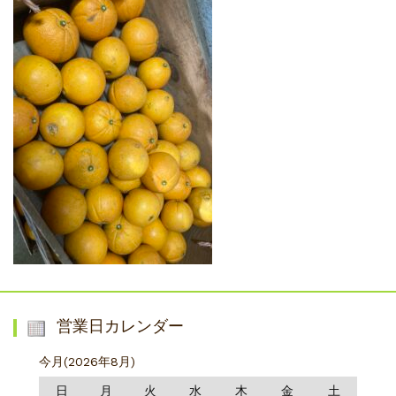
営業日カレンダー
今月(2026年8月)
日
月
火
水
木
金
土