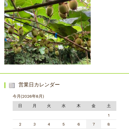
営業日カレンダー
今月(2026年8月)
日
月
火
水
木
金
土
1
2
3
4
5
6
7
8