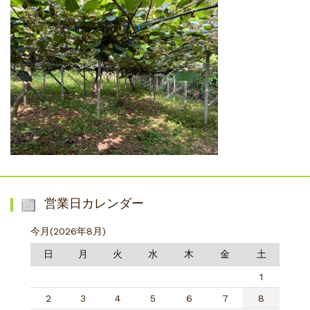
営業日カレンダー
今月(2026年8月)
日
月
火
水
木
金
土
1
2
3
4
5
6
7
8