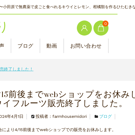
〜小田原で無農薬で皮ごと食べれるキウイとレモン、柑橘類を作るひたむき
り
0
声
ブログ
動画
お問い合わせ
売終了しました！
4/15前後までwebショップをお休み
ウイフルーツ販売終了しました。
024年4月1日
投稿者：farmhousemidori
ブログ
合により4/15前後までwebショップでの販売をお休みします。